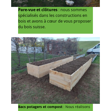
Pare-vue et clôtures
: nous sommes
spécialisés dans les constructions en
bois et avons à cœur de vous proposer
du bois suisse.
Bacs potagers et compost
: Nous réalisons