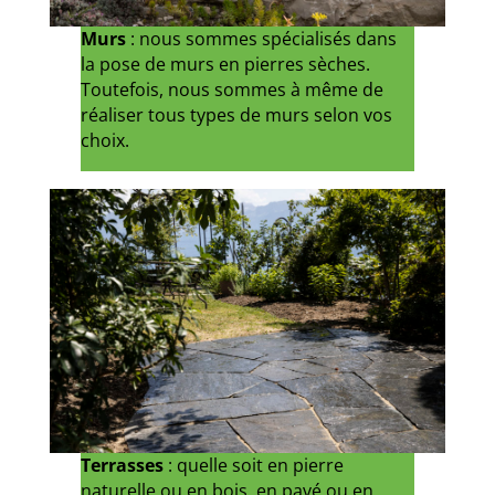
Murs
: nous sommes spécialisés dans
la pose de murs en pierres sèches.
Toutefois, nous sommes à même de
réaliser tous types de murs selon vos
choix.
Terrasses
: quelle soit en pierre
naturelle ou en bois, en pavé ou en